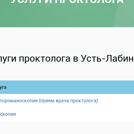
луги проктолога в Усть-Лаби
уга
тороманоскопия (прием врача проктолога)
скопия