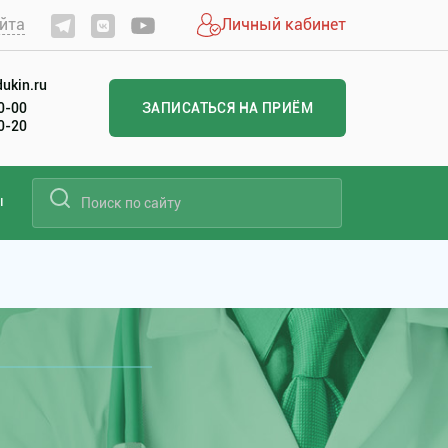
йта
Личный кабинет
ukin.ru
60-00
ЗАПИСАТЬСЯ НА ПРИЁМ
20-20
ы