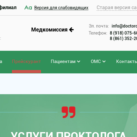
филиал
Старая версия са
Версия для слабовидящих
Эл. почта:
info@doctord
Медкомиссия
Телефон:
8 (918) 075-
:
8 (861) 352-
а
Прейскурант
Пациентам
ОМС
Контакт
УСЛУГИ ПРОКТОЛОГА